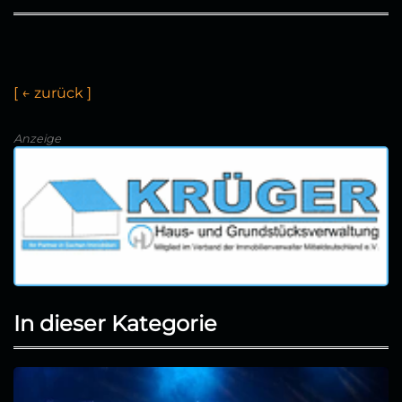
[
←
z
u
r
ü
c
k
]
Anzeige
In dieser Kategorie