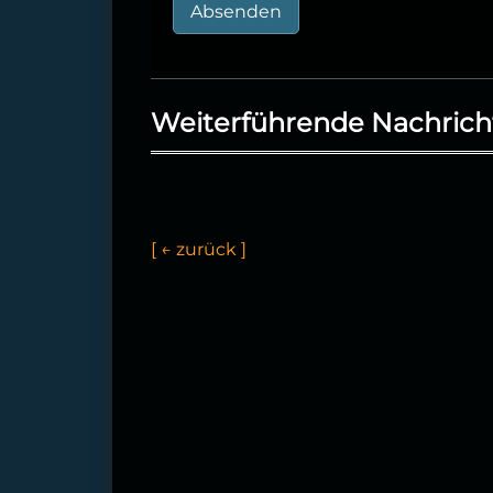
Absenden
Weiterführende Nachrich
[
←
z
u
r
ü
c
k
]