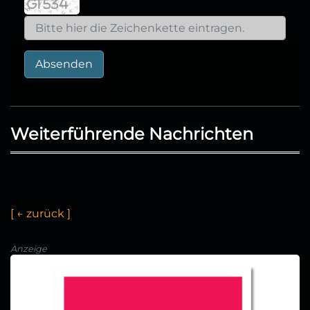
Absenden
Weiterführende Nachrichten
[
←
z
u
r
ü
c
k
]
Anzeige