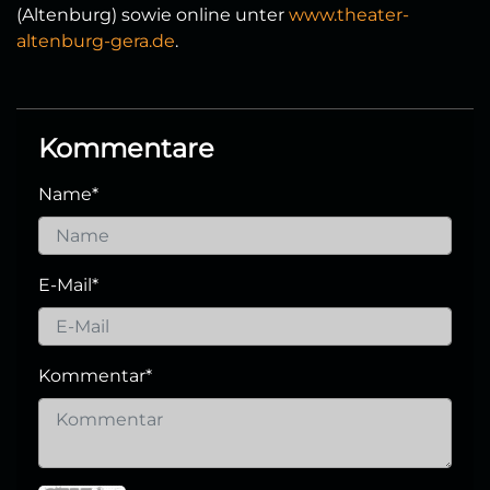
(Altenburg) sowie online unter
www.theater-
altenburg-gera.de
.
Kommentare
Name
*
E-Mail
*
Kommentar
*