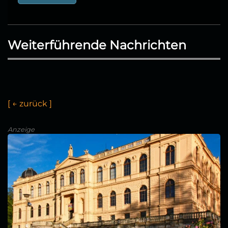
Weiterführende Nachrichten
[
←
z
u
r
ü
c
k
]
Anzeige