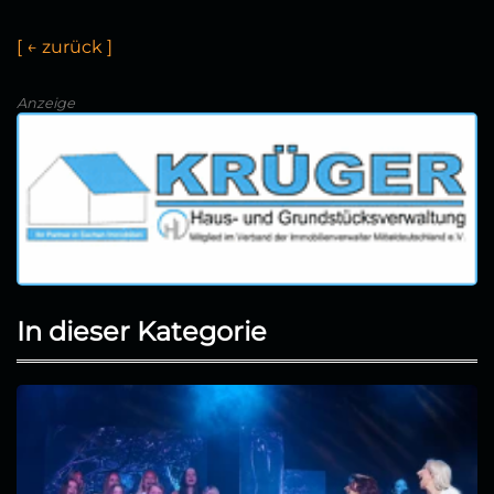
[
←
z
u
r
ü
c
k
]
Anzeige
In dieser Kategorie