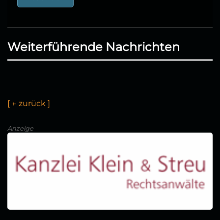
Weiterführende Nachrichten
[
←
z
u
r
ü
c
k
]
Anzeige