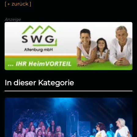
[
←
z
u
r
ü
c
k
]
Anzeige
In dieser Kategorie