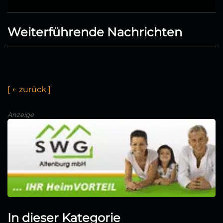
Weiterführende Nachrichten
[
←
z
u
r
ü
c
k
]
Anzeige
In dieser Kategorie