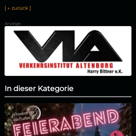
[
←
z
u
r
ü
c
k
]
Anzeige
In dieser Kategorie