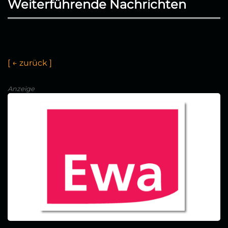
Weiterführende Nachrichten
[
←
z
u
r
ü
c
k
]
Anzeige