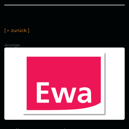
[
←
z
u
r
ü
c
k
]
Anzeige