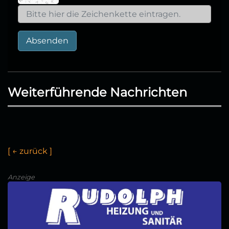
Absenden
Weiterführende Nachrichten
[
←
z
u
r
ü
c
k
]
Anzeige