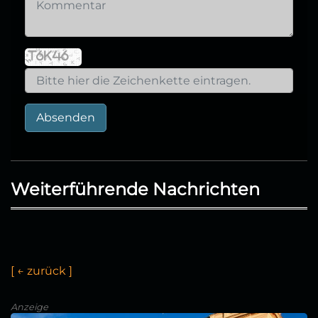
Absenden
Weiterführende Nachrichten
[
←
z
u
r
ü
c
k
]
Anzeige