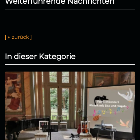
Weiterführende Nachrichten
[
←
z
u
r
ü
c
k
]
In dieser Kategorie