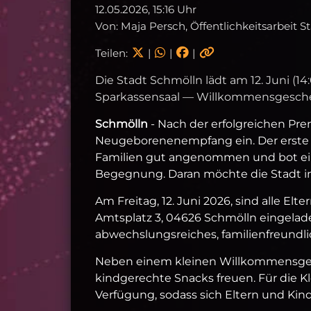
12.05.2026, 15:16 Uhr
Von: Maja Persch, Öffentlichkeitsarbeit 
Teilen:
|
|
|
Die Stadt Schmölln lädt am 12. Juni 
Sparkassensaal — Willkommensgeschenk
Schmölln
- Nach der erfolgreichen Pr
Neugeborenenempfang ein. Der erste 
Familien gut angenommen und bot ein
Begegnung. Daran möchte die Stadt i
Am Freitag, 12. Juni 2026, sind alle El
Amtsplatz 3, 04626 Schmölln eingeladen
abwechslungsreiches, familienfreundl
Neben einem kleinen Willkommensgesc
kindgerechte Snacks freuen. Für die Kl
Verfügung, sodass sich Eltern und Ki