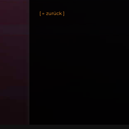
[
←
z
u
r
ü
c
k
]