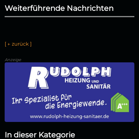
Weiterführende Nachrichten
[
←
z
u
r
ü
c
k
]
Anzeige
In dieser Kategorie