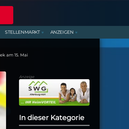
STELLENMARKT
ANZEIGEN
POLIZEIREPORT
ERLEBNISANGEBOTE
DIENSTLEISTUNGEN
BEREITSCHAFTSDIENSTE
MIETWOHNUNGEN
FERIENJOBS- UND
PRAKTIKANTENBÖRSE
ek am 15. Mai
ALTENBURGER UNTERWEGS
PARTY, MUSIK & KONZERTE
HANDWERK
KIRCHE & GEMEINDEN
Anzeige
In dieser Kategorie