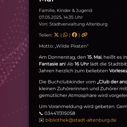
Familie, Kinder & Jugend
07.05.2025, 14:35 Uhr
Von: Stadtverwaltung Altenburg
Teilen:
|
|
|
Motto: „Wilde Piraten“
Am Donnerstag, den
15. Mai
, heißt es 
Fantasie an
! Ab
16 Uhr
lädt die Stadtbib
Jahren herzlich zum beliebten
Vorlese
Die Buchclubkinder vom
„Club der a
kleinen Zuhörerinnen und Zuhörer mit 
gemütlicher Atmosphäre wird vorgeles
Um Voranmeldung wird gebeten. Gerne 
📞 03447/315058
✉️
bibliothek@stadt-altenburg.de