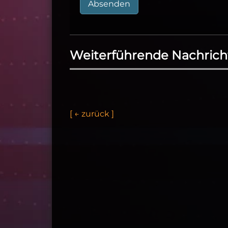
Absenden
Weiterführende Nachrich
[
←
z
u
r
ü
c
k
]