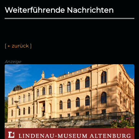
Weiterführende Nachrichten
[
←
z
u
r
ü
c
k
]
Anzeige