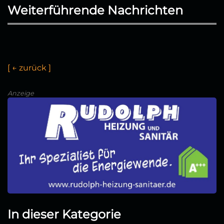
Weiterführende Nachrichten
[
←
z
u
r
ü
c
k
]
Anzeige
In dieser Kategorie