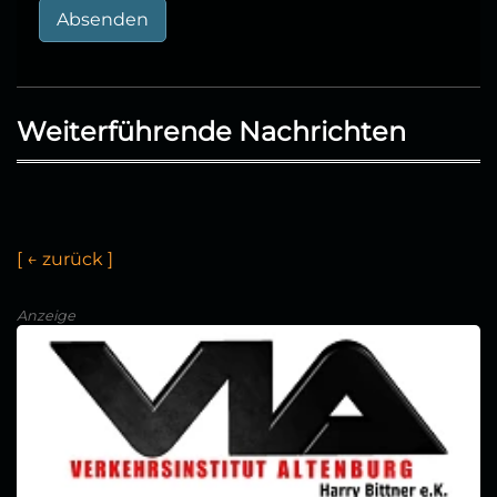
Absenden
Weiterführende Nachrichten
[
←
z
u
r
ü
c
k
]
Anzeige