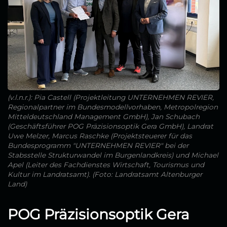
(v.l.n.r.): Pia Castell (Projektleitung UNTERNEHMEN REVIER,
Regionalpartner im Bundesmodellvorhaben, Metropolregion
Mitteldeutschland Management GmbH), Jan Schubach
(Geschäftsführer POG Präzisionsoptik Gera GmbH), Landrat
Uwe Melzer, Marcus Raschke (Projektsteuerer für das
Bundesprogramm "UNTERNEHMEN REVIER" bei der
Stabsstelle Strukturwandel im Burgenlandkreis) und Michael
Apel (Leiter des Fachdienstes Wirtschaft, Tourismus und
Kultur im Landratsamt). (Foto: Landratsamt Altenburger
Land)
POG Präzisionsoptik Gera