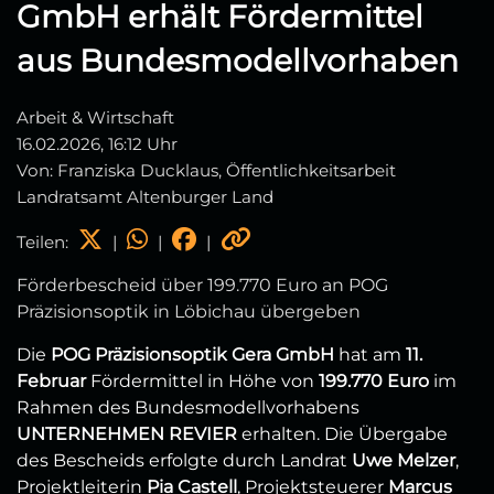
GmbH erhält Fördermittel
aus Bundesmodellvorhaben
Arbeit & Wirtschaft
16.02.2026, 16:12 Uhr
Von: Franziska Ducklaus, Öffentlichkeitsarbeit
Landratsamt Altenburger Land
Teilen:
|
|
|
Förderbescheid über 199.770 Euro an POG
Präzisionsoptik in Löbichau übergeben
Die
POG Präzisionsoptik Gera GmbH
hat am
11.
Februar
Fördermittel in Höhe von
199.770 Euro
im
Rahmen des Bundesmodellvorhabens
UNTERNEHMEN REVIER
erhalten. Die Übergabe
des Bescheids erfolgte durch Landrat
Uwe Melzer
,
Projektleiterin
Pia Castell
, Projektsteuerer
Marcus