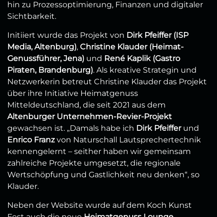
hin zu Prozessoptimierung, Finanzen und digitaler
Sichtbarkeit.
Initiiert wurde das Projekt von
Dirk Pfeiffer (ISP
Media, Altenburg)
,
Christine Klauder (Heimat-
Genussführer, Jena)
und
René Kaplik (Gastro
Piraten, Brandenburg)
. Als kreative Strategin und
Netzwerkerin betreut Christine Klauder das Projekt
über ihre Initiative Heimatgenuss
Mitteldeutschland, die seit 2021 aus dem
Altenburger Unternehmen-Revier-Projekt
gewachsen ist. „Damals habe ich
Dirk Pfeiffer
und
Enrico Franz
von Naturschall Lautsprechertechnik
kennengelernt – seither haben wir gemeinsam
zahlreiche Projekte umgesetzt, die regionale
Wertschöpfung und Gastlichkeit neu denken“, so
Klauder.
Neben der Website wurde auf dem Koch Kunst
Fest auch die neue
Heimatgenuss Lounge