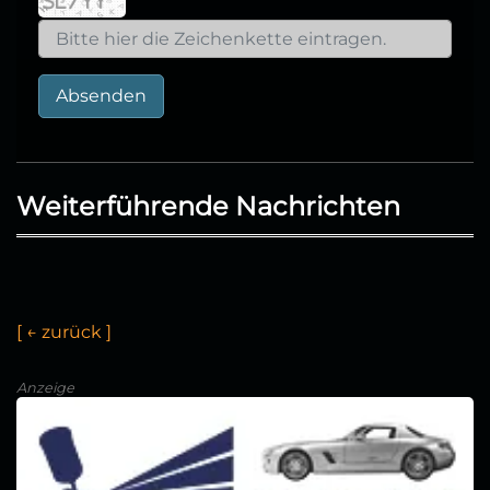
Absenden
Weiterführende Nachrichten
[
←
z
u
r
ü
c
k
]
Anzeige