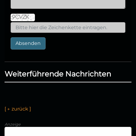
Absenden
Weiterführende Nachrichten
[
←
z
u
r
ü
c
k
]
Anzeige