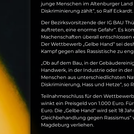
junge Menschen im Altenburger Land 
Diskriminierung zählt“, so Ralf Eckardt.
Der Bezirksvorsitzende der IG BAU Thü
auftreten, eine enorme Gefahr“. Es ko
Machenschaften überall entschlossen e
Der Wettbewerb „Gelbe Hand“ sei desha
Kampf gegen alles Rassistische zu eng
„Ob auf dem Bau, in der Gebäudereini
Handwerk, in der Industrie oder in der
Menschen aus unterschiedlichsten Nati
Diskriminierung, Hass und Hetze“, so R
Teilnahmeschluss für den Wettbewerb „
winkt ein Preisgeld von 1.000 Euro. Fü
Euro. Die „Gelbe Hand“ wird seit 18 J
Gleichbehandlung gegen Rassismus“ ve
Magdeburg verliehen.