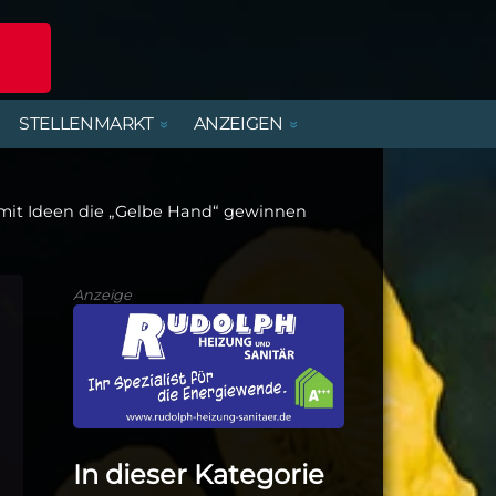
STELLENMARKT
ANZEIGEN
POLIZEIREPORT
ERLEBNISANGEBOTE
DIENSTLEISTUNGEN
BEREITSCHAFTSDIENSTE
MIETWOHNUNGEN
FERIENJOBS- UND
PRAKTIKANTENBÖRSE
 mit Ideen die „Gelbe Hand“ gewinnen
ALTENBURGER UNTERWEGS
PARTY, MUSIK & KONZERTE
HANDWERK
KIRCHE & GEMEINDEN
Anzeige
In dieser Kategorie