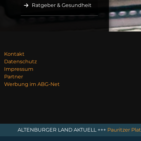
Ratgeber & Gesundheit
Kontakt
Datenschutz
Impressum
Partner
Werbung im ABG-Net
ALTENBURGER LAND AKTUELL +++
Pauritzer Platz wir