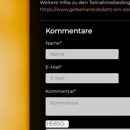
Weitere Infos zu den Teilnahmebedin
https://www.gelbehand.de/setz-ein-ze
Kommentare
Name
*
E-Mail
*
Kommentar
*