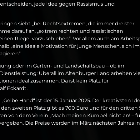
entscheiden, jede Idee gegen Rassismus und
ringen sieht „bei Rechtsextremen, die immer dreister
mme darauf an, „extrem rechten und rassistischen
inen Riegel vorzuschieben“. Vor allem auch am Arbeitsp
lb „eine ideale Motivation für junge Menschen, sich im
agieren“.
gung oder im Garten- und Landschaftsbau – ob im
 Dienstleistung: Überall im Altenburger Land arbeiten vi
onen ideal zusammen. Da ist kein Platz für
alf Eckardt.
Gelbe Hand“ ist der 15. Januar 2025. Der kreativsten Id
r den zweiten Platz gibt es 700 Euro und für den dritten
ahren von dem Verein „Mach meinen Kumpel nicht an! – fü
rgeben. Die Preise werden im März nächsten Jahres in