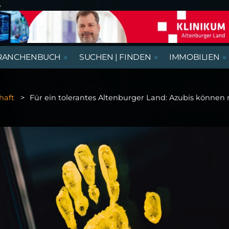
e
RANCHENBUCH
SUCHEN | FINDEN
IMMOBILIEN
REGIONALE NACHRICHTEN
AUSSTELLUNGEN, LESUNGEN &
AUS- UND WEITERBILDUNG
BEGEGNUNGSSTÄTTEN
HÄUSER
AUSBILDUNGSPLÄTZE
VORTRÄGE
haft
Für ein tolerantes Altenburger Land: Azubis können
RATGEBER & GESUNDHEIT
KIRCHE & GOTTESDIENSTE
GASTRONOMIE
NÜTZLICHES UND WISSENSWERTES
THEATER & KABARETT