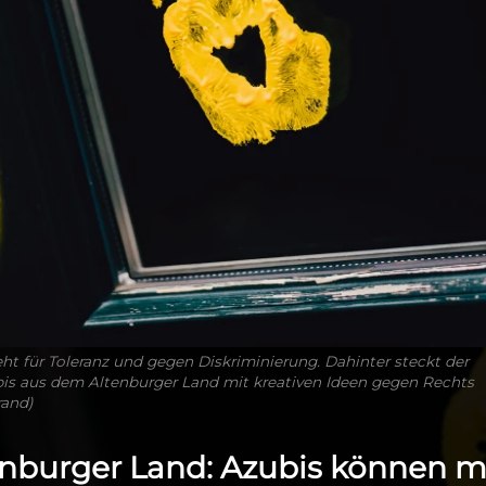
eht für Toleranz und gegen Diskriminierung. Dahinter steckt der
is aus dem Altenburger Land mit kreativen Ideen gegen Rechts
rand)
tenburger Land: Azubis können m