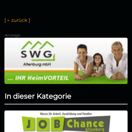
[
←
z
u
r
ü
c
k
]
Anzeige
In dieser Kategorie