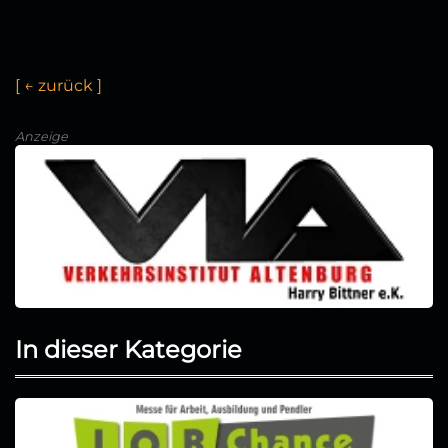
[
←
z
u
r
ü
c
k
]
Anzeige
In dieser Kategorie