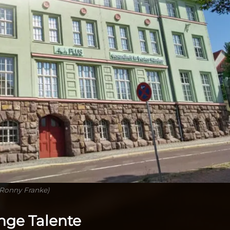
 Ronny Franke)
nge Talente