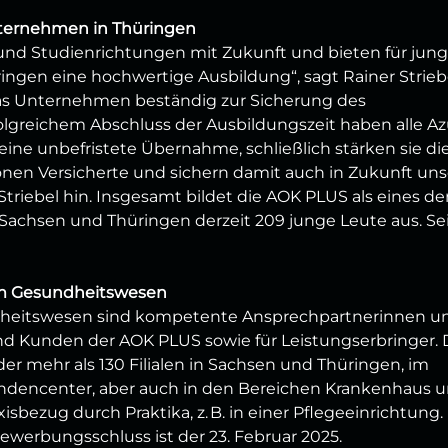
nternehmen in Thüringen
 und Studienrichtungen mit Zukunft und bieten für jun
ngen eine hochwertige Ausbildung“, sagt Rainer Striebe
das Unternehmen beständig zur Sicherung des
olgreichem Abschluss der Ausbildungszeit haben alle Az
ne unbefristete Übernahme, schließlich stärken sie di
lionen Versicherte und sichern damit auch in Zukunft un
Striebel hin. Insgesamt bildet die AOK PLUS als eines de
chsen und Thüringen derzeit 209 junge Leute aus. Se
 im Gesundheitswesen
heitswesen sind kompetente Ansprechpartnerinnen u
nd Kunden der AOK PLUS sowie für Leistungserbringer. 
der mehr als 130 Filialen in Sachsen und Thüringen, im
ndencenter, aber auch in den Bereichen Krankenhaus 
isbezug durch Praktika, z. B. in einer Pflegeeinrichtung.
werbungsschluss ist der 23. Februar 2025.