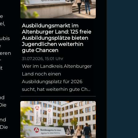
ge
l,
Ausbildungsmarkt im
Altenburger Land: 125 freie
Ausbildungsplätze bieten
ubis
Jugendlichen weiterhin
e
gute Chancen
seren
31.07.2026, 15:01 Uhr
r
Wer im Landkreis Altenburger
it
Land noch einen
Ausbildungsplatz für 2026
sucht, hat weiterhin gute Ch...
nd
Die
und
 Die