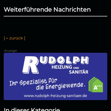
Weiterführende Nachrichten
[
←
z
u
r
ü
c
k
]
Anzeige
In dieser Kategorie