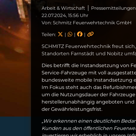
Arbeit & Wirtschaft
Pressemitteilungen
22.07.2024, 15:56 Uhr
Von: Schmitz Feuerwehrtechnik GmbH
Teilen:
|
|
|
SCHMITZ Feuerwehrtechnik freut sich,
Standorten Farnstädt und Nobitz umf
Dies betrifft die Instandsetzung vo
Service-Fahrzeuge mit voll ausgestatt
bundesweite mobile Instandsetzung 
Im Fokus steht auch das Refurbishme
um die Nutzungsdauer der Fahrzeuge er
herstellerunabhängig angeboten und r
der Gewährleistungsfrist.
„Wir erkennen einen deutlichen Bedarf
Kunden aus den öffentlichen Feuerwe
investieren wir erheblich in unsere In