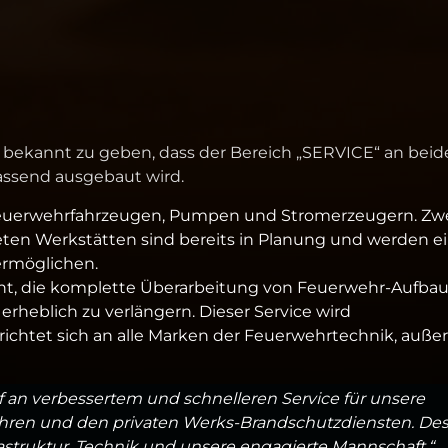
 bekannt zu geben, dass der Bereich „SERVICE“ an beid
assend ausgebaut wird.
n Feuerwehrfahrzeugen, Pumpen und Stromerzeugern. Zw
eten Werkstätten sind bereits in Planung und werden e
ermöglichen.
nt, die komplette Überarbeitung von Feuerwehr-Aufbau
heblich zu verlängern. Dieser Service wird
ichtet sich an alle Marken der Feuerwehrtechnik, auße
 an verbessertem und schnelleren Service für unsere
hren und den privaten Werks-Brandschutzdiensten. De
frastruktur, Technik und unsere engagierte Mannschaft,“