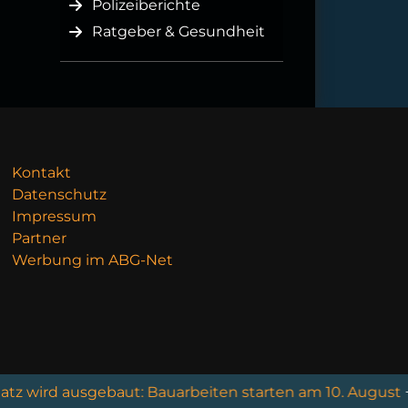
Polizeiberichte
Ratgeber & Gesundheit
Kontakt
Datenschutz
Impressum
Partner
Werbung im ABG-Net
d ausgebaut: Bauarbeiten starten am 10. August
+++
Wenn 