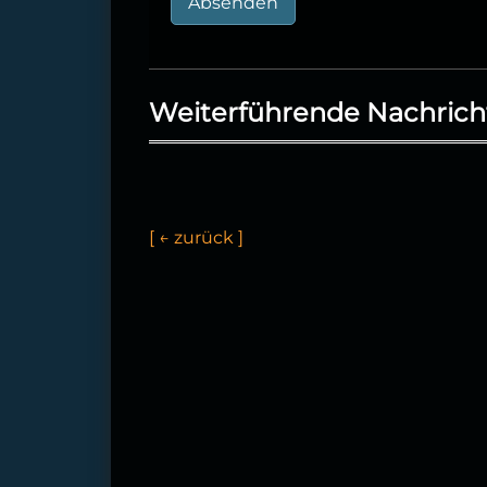
Absenden
Weiterführende Nachrich
[
←
z
u
r
ü
c
k
]