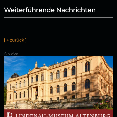
Weiterführende Nachrichten
[
←
z
u
r
ü
c
k
]
Anzeige