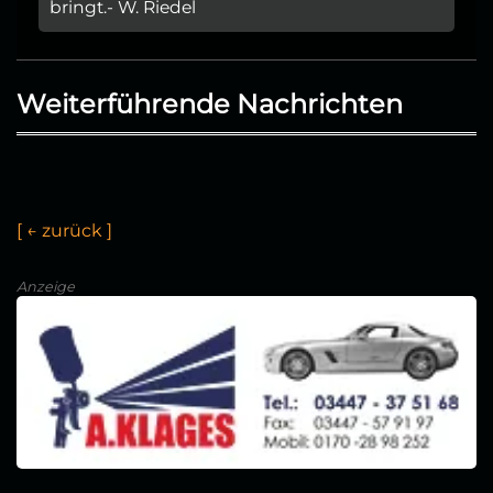
bringt.- W. Riedel
Weiterführende Nachrichten
[
←
z
u
r
ü
c
k
]
Anzeige