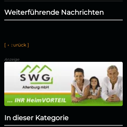
Weiterführende Nachrichten
[
←
z
u
r
ü
c
k
]
Anzeige
In dieser Kategorie