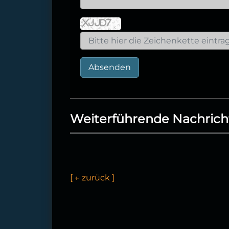
Absenden
Weiterführende Nachrich
[
←
z
u
r
ü
c
k
]