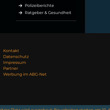
Polizeiberichte
Ratgeber & Gesundheit
Kontakt
Datenschutz
Impressum
Partner
Werbung im ABG-Net
atz wird ausgebaut: Bauarbeiten starten am 10. August
+