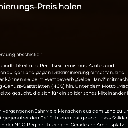
nierungs-Preis holen
werbung abschicken
feindlichkeit und Rechtsextremismus: Azubis und
Altenburger Land gegen Diskriminierung einsetzen, sind
nuar können sie beim Wettbewerb „Gelbe Hand“ mitmach
g-Genuss-Gaststätten (NGG) hin. Unter dem Motto „Mac
te gesucht, die sich für ein solidarisches Miteinander
 im vergangenen Jahr viele Menschen aus dem Land zu u
 gegenüber den Geflüchteten hat gezeigt, dass Solidari
l von der NGG-Region Thüringen. Gerade am Arbeitsplatz