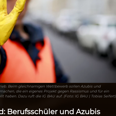
trieb. Beim gleichnamigen Wettbewerb sollen Azubis und
machen, die ein eigenes Projekt gegen Rassismus und für ein
lt haben. Dazu ruft die IG BAU auf. (Foto: IG BAU | Tobias Seifert)
d: Berufsschüler und Azubis