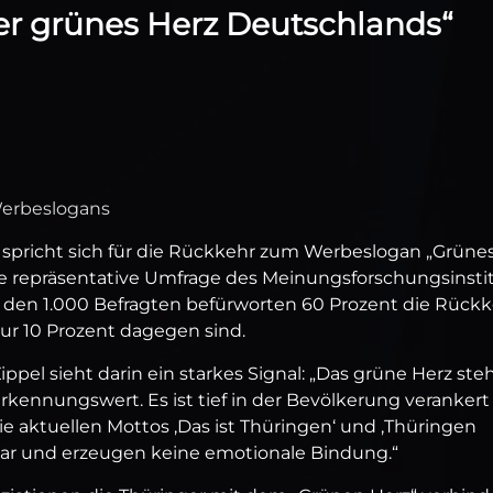
er grünes Herz Deutschlands“
Werbeslogans
 spricht sich für die Rückkehr zum Werbeslogan „Grüne
ne repräsentative Umfrage des Meinungsforschungsinsti
n den 1.000 Befragten befürworten 60 Prozent die Rück
r 10 Prozent dagegen sind.
el sieht darin ein starkes Signal: „Das grüne Herz steh
kennungswert. Es ist tief in der Bevölkerung verankert
e aktuellen Mottos ‚Das ist Thüringen‘ und ‚Thüringen
ar und erzeugen keine emotionale Bindung.“