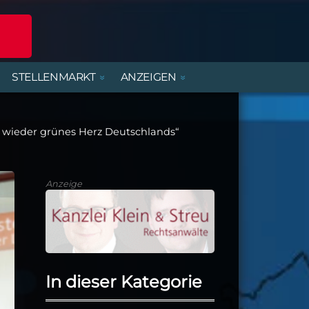
STELLENMARKT
ANZEIGEN
POLIZEIREPORT
ERLEBNISANGEBOTE
DIENSTLEISTUNGEN
BEREITSCHAFTSDIENSTE
MIETWOHNUNGEN
FERIENJOBS- UND
PRAKTIKANTENBÖRSE
 wieder grünes Herz Deutschlands“
ALTENBURGER UNTERWEGS
PARTY, MUSIK & KONZERTE
HANDWERK
KIRCHE & GEMEINDEN
Anzeige
In dieser Kategorie