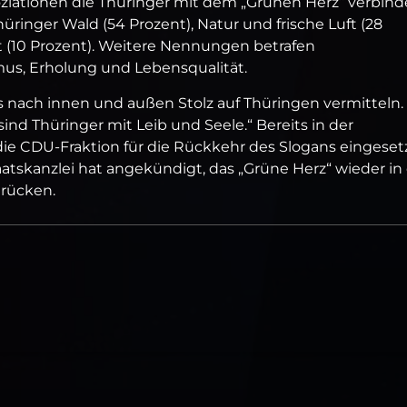
ziationen die Thüringer mit dem „Grünen Herz“ verbind
inger Wald (54 Prozent), Natur und frische Luft (28
at (10 Prozent). Weitere Nennungen betrafen
ismus, Erholung und Lebensqualität.
 nach innen und außen Stolz auf Thüringen vermitteln.
 sind Thüringer mit Leib und Seele.“ Bereits in der
ie CDU-Fraktion für die Rückkehr des Slogans eingesetz
taatskanzlei hat angekündigt, das „Grüne Herz“ wieder in
 rücken.