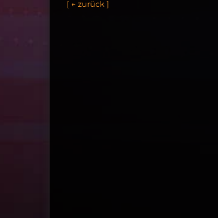
[
←
z
u
r
ü
c
k
]